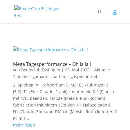
Mega Tagesperformance – Oh la la !
von
Bouleclub Esslingen
|
20. Mai 2026
|
Aktuelle
Tabelle
,
Ligamannschaften
,
Ligaspielbetrieb
2. Spieltag in Hochdorf am 9. Mai ES -Tübingen 3
(3:2): T1 (Ebe, Claude, Frank) konnten ein 0:9 (!) noch
mit 4:13 beenden. TMixte (Meisie, Rudi, Jochen)
fabrizierten mit einem 13:8 den 1:1 Halbzeitstand.
D1 (Claude, Ebe) und DMixte (Meisie, Rudi) lieferten 2
Krimis...
mehr lesen