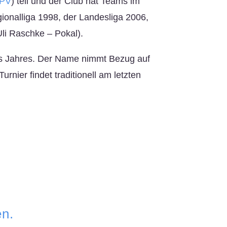
PV
) teil und der Club hat Teams im
ionalliga 1998, der Landesliga 2006,
li Raschke – Pokal).
des Jahres. Der Name nimmt Bezug auf
nier findet traditionell am letzten
en.