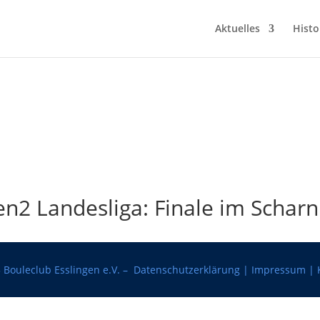
Aktuelles
Histo
en2 Landesliga: Finale im Schar
 Bouleclub Esslingen e.V. –
Datenschutzerklärung
|
Impressum
|